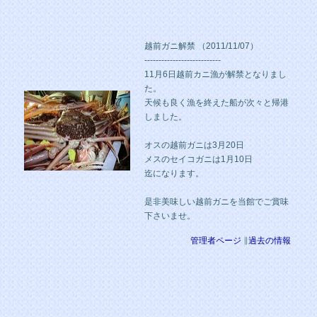
越前ガニ解禁 （2011/11/07）
---------------------------
11月6日越前カニ漁が解禁となりまし
た。
天候も良く漁を終えた船が次々と帰港
しました。
オスの越前ガニは3月20日
メスのセイコガニは1月10日
迄になります。
是非美味しい越前ガニを当館でご賞味
下さいませ。
管理者ページ
∥
過去の情報